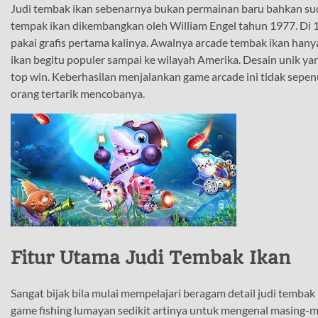
Judi tembak ikan sebenarnya bukan permainan baru bahkan su
tempak ikan dikembangkan oleh William Engel tahun 1977. Di
pakai grafis pertama kalinya. Awalnya arcade tembak ikan han
ikan begitu populer sampai ke wilayah Amerika. Desain unik 
top win. Keberhasilan menjalankan game arcade ini tidak sepe
orang tertarik mencobanya.
Fitur Utama Judi Tembak Ikan
Sangat bijak bila mulai mempelajari beragam detail judi tembak
game fishing lumayan sedikit artinya untuk mengenal masing-ma