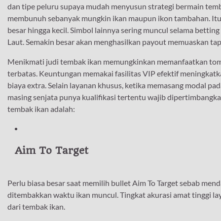
dan tipe peluru supaya mudah menyusun strategi bermain temba
membunuh sebanyak mungkin ikan maupun ikon tambahan. Itu
besar hingga kecil. Simbol lainnya sering muncul selama betti
Laut. Semakin besar akan menghasilkan payout memuaskan tapi
Menikmati judi tembak ikan memungkinkan memanfaatkan to
terbatas. Keuntungan memakai fasilitas VIP efektif meningka
biaya extra. Selain layanan khusus, ketika memasang modal pada
masing senjata punya kualifikasi tertentu wajib dipertimbangkan 
tembak ikan adalah:
Aim To Target
Perlu biasa besar saat memilih bullet Aim To Target sebab me
ditembakkan waktu ikan muncul. Tingkat akurasi amat tinggi l
dari tembak ikan.