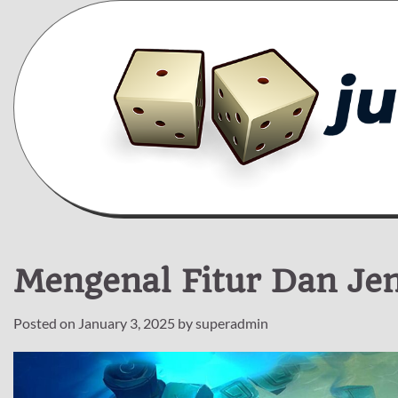
Skip
to
content
Mengenal Fitur Dan Je
Posted on
January 3, 2025
by
superadmin