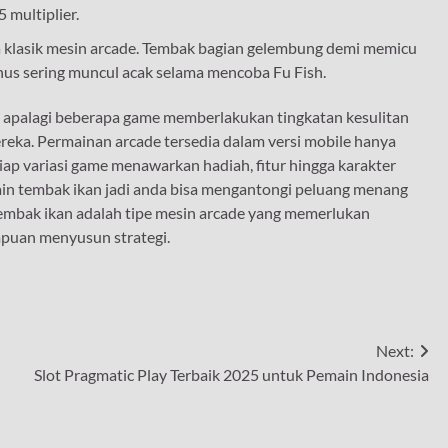
 multiplier.
a klasik mesin arcade. Tembak bagian gelembung demi memicu
onus sering muncul acak selama mencoba Fu Fish.
 apalagi beberapa game memberlakukan tingkatan kesulitan
ka. Permainan arcade tersedia dalam versi mobile hanya
p variasi game menawarkan hadiah, fitur hingga karakter
main tembak ikan jadi anda bisa mengantongi peluang menang
tembak ikan adalah tipe mesin arcade yang memerlukan
puan menyusun strategi.
Next:
Slot Pragmatic Play Terbaik 2025 untuk Pemain Indonesia