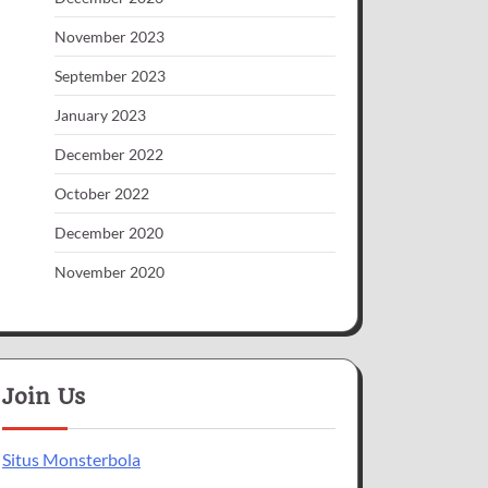
November 2023
September 2023
January 2023
December 2022
October 2022
December 2020
November 2020
Join Us
Situs Monsterbola