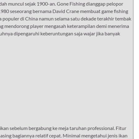
dah muncul sejak 1900-an. Gone Fishing dianggap pelopor
 1980 seseorang bernama David Crane membuat game fishing
ya populer di China namun selama satu dekade terakhir tembak
yang mendorong player mengasah keterampilan demi menerima
nuhnya dipengaruhi keberuntungan saja wajar jika banyak
 ikan sebelum bergabung ke meja taruhan professional. Fitur
sing bagiannya relatif cepat. Minimal mengetahui jenis ikan