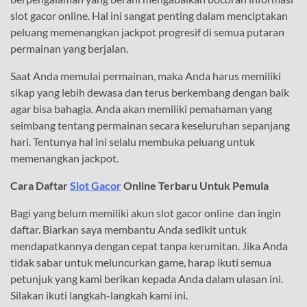
slot gacor online. Hal ini sangat penting dalam menciptakan
peluang memenangkan jackpot progresif di semua putaran
permainan yang berjalan.
Saat Anda memulai permainan, maka Anda harus memiliki
sikap yang lebih dewasa dan terus berkembang dengan baik
agar bisa bahagia. Anda akan memiliki pemahaman yang
seimbang tentang permainan secara keseluruhan sepanjang
hari. Tentunya hal ini selalu membuka peluang untuk
memenangkan jackpot.
Cara Daftar
Slot Gacor
Online Terbaru Untuk Pemula
Bagi yang belum memiliki akun slot gacor online dan ingin
daftar. Biarkan saya membantu Anda sedikit untuk
mendapatkannya dengan cepat tanpa kerumitan. Jika Anda
tidak sabar untuk meluncurkan game, harap ikuti semua
petunjuk yang kami berikan kepada Anda dalam ulasan ini.
Silakan ikuti langkah-langkah kami ini.