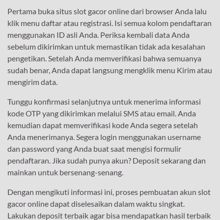
Pertama buka situs slot gacor online dari browser Anda lalu
klik menu daftar atau registrasi. Isi semua kolom pendaftaran
menggunakan ID asli Anda. Periksa kembali data Anda
sebelum dikirimkan untuk memastikan tidak ada kesalahan
pengetikan. Setelah Anda memverifikasi bahwa semuanya
sudah benar, Anda dapat langsung mengklik menu Kirim atau
mengirim data.
Tunggu konfirmasi selanjutnya untuk menerima informasi
kode OTP yang dikirimkan melalui SMS atau email. Anda
kemudian dapat memverifikasi kode Anda segera setelah
Anda menerimanya. Segera login menggunakan username
dan password yang Anda buat saat mengisi formulir
pendaftaran. Jika sudah punya akun? Deposit sekarang dan
mainkan untuk bersenang-senang.
Dengan mengikuti informasi ini, proses pembuatan akun slot
gacor online dapat diselesaikan dalam waktu singkat.
Lakukan deposit terbaik agar bisa mendapatkan hasil terbaik