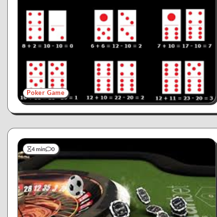
Poker Game
4 min
0