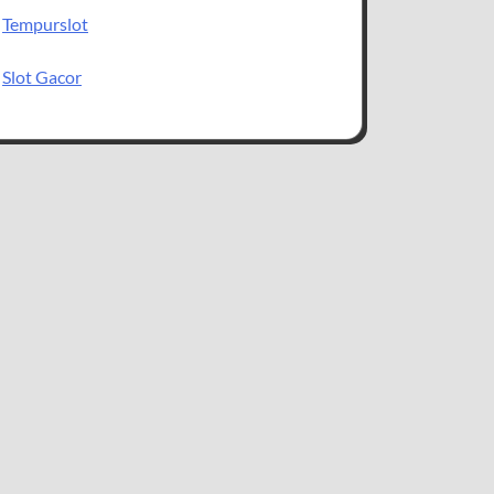
Tempurslot
Slot Gacor