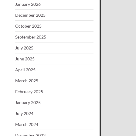
January 2026
December 2025
October 2025
September 2025
July 2025
June 2025
April 2025
March 2025
February 2025
January 2025
July 2024
March 2024
December 2023