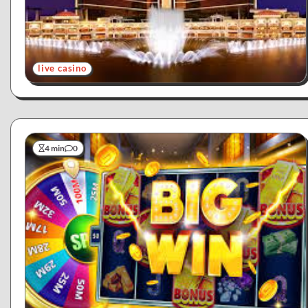
live casino
4 min
0