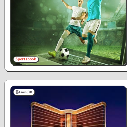
Sportsbook
4 min
0