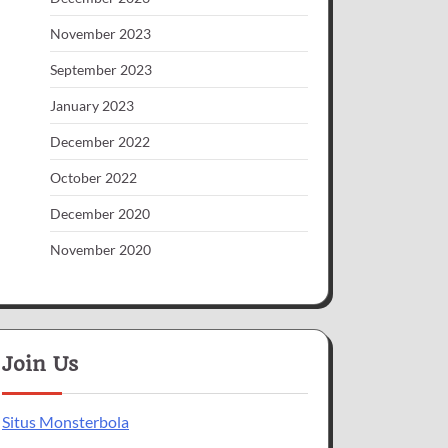
November 2023
September 2023
January 2023
December 2022
October 2022
December 2020
November 2020
Join Us
Situs Monsterbola