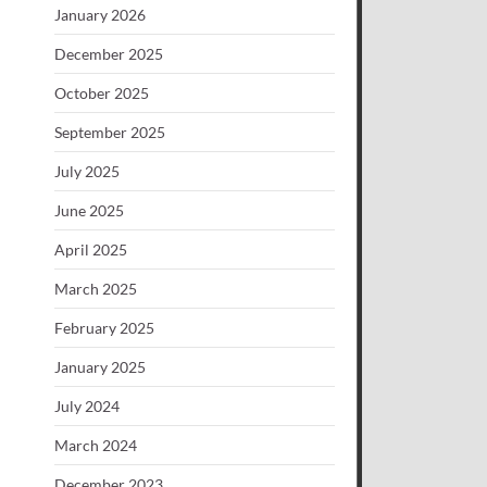
January 2026
December 2025
October 2025
September 2025
July 2025
June 2025
April 2025
March 2025
February 2025
January 2025
July 2024
March 2024
December 2023