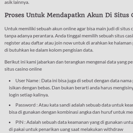
asik lainnya.
Proses Untuk Mendapatkn Akun Di Situs 
Untuk memiliki sebuah akun online agar bisa main judi di situs c
tanpa adanya perantara. Anda tinggal memilih sebuah situs casi
register atau daftar atau join now untuk di arahkan ke halaman 
di butuhkan ke dalam kolom pengisian data.
Berikut ini kami jabarkan dan terangkan mengenai data yang p
situs casino online
User Name : Data ini bisa juga di sebut dengan data nama
isikan dengan bebas. Dan bukan berarti anda harus mengisiny
login setiap kalinya.
Password : Atau kata sandi adalah sebuab data untuk ke
bisa di gunakan dengan kombinasi angka dan huruf untuk m
PIN : Adalah sebuah data keamanan yang di gunakan untu
di pakai untuk penarikan uang saat melakukan withdraw