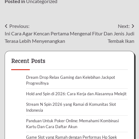
Posted in
Uncategorized
Post
Previous:
Next:
Ini Cara Agar Kencan Pertama
Mengenal Fitur Dan Jenis Judi
navigation
Terasa Lebih Menyenangkan
Tembak Ikan
Recent Posts
Dream Drop Relax Gaming dan Kelebihan Jackpot
Progresifnya
Hold and Spin di 2026: Cara Kerja dan Alasannya Melejit
Stream N Spin 2026 yang Ramai di Komunitas Slot
Indonesia
Panduan Untuk Poker Online: Memahami Kombinasi
Kartu Dan Cara Daftar Akun
Game Slot yang Ramah dengan Performas Hp Spek