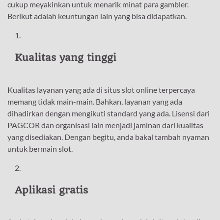
cukup meyakinkan untuk menarik minat para gambler.
Berikut adalah keuntungan lain yang bisa didapatkan.
Kualitas yang tinggi
Kualitas layanan yang ada di situs slot online terpercaya
memang tidak main-main. Bahkan, layanan yang ada
dihadirkan dengan mengikuti standard yang ada. Lisensi dari
PAGCOR dan organisasi lain menjadi jaminan dari kualitas
yang disediakan. Dengan begitu, anda bakal tambah nyaman
untuk bermain slot.
Aplikasi gratis