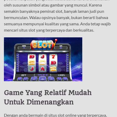
oleh susunan simbol atau gambar yang muncul. Karena
semakin banyaknya peminat slot, banyak laman judi pun
bermunculan. Walau opsinya banyak, bukan berarti bahwa
semuanya mempunyai kualitas yang sama. Anda tetap wajib
mencari situs slot yang terpercaya dan berkualitas.
Game Yang Relatif Mudah
Untuk Dimenangkan
Dengan anda bermain di situs slot online yang terpercaya,