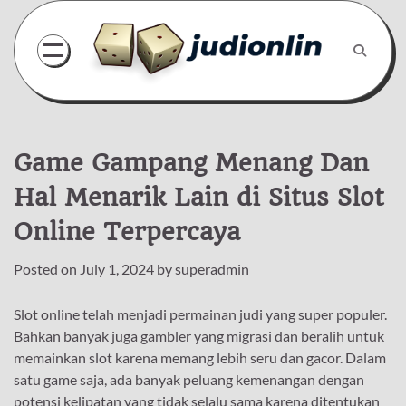
Skip
to
content
Game Gampang Menang Dan
Hal Menarik Lain di Situs Slot
Online Terpercaya
Posted on
July 1, 2024
by
superadmin
Slot online telah menjadi permainan judi yang super populer.
Bahkan banyak juga gambler yang migrasi dan beralih untuk
memainkan slot karena memang lebih seru dan gacor. Dalam
satu game saja, ada banyak peluang kemenangan dengan
potensi kelipatan yang tidak selalu sama karena ditentukan