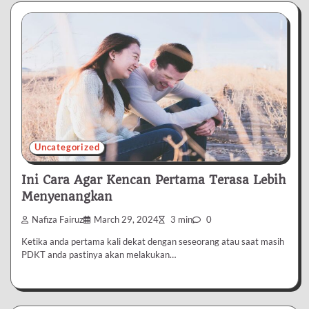
Uncategorized
Ini Cara Agar Kencan Pertama Terasa Lebih
Menyenangkan
Nafiza Fairuz
March 29, 2024
3 min
0
Ketika anda pertama kali dekat dengan seseorang atau saat masih
PDKT anda pastinya akan melakukan…
Uncategorized