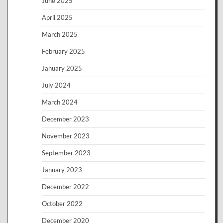
June 2025
April 2025
March 2025
February 2025
January 2025
July 2024
March 2024
December 2023
November 2023
September 2023
January 2023
December 2022
October 2022
December 2020