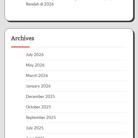
Rendah di 2026
Archives
July 2026
May 2026
March 2026
January 2026
December 2025
October 2025
September 2025
July 2025