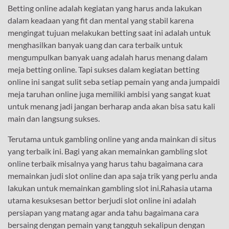
Betting online adalah kegiatan yang harus anda lakukan
dalam keadaan yang fit dan mental yang stabil karena
mengingat tujuan melakukan betting saat ini adalah untuk
menghasilkan banyak uang dan cara terbaik untuk
mengumpulkan banyak uang adalah harus menang dalam
meja betting online. Tapi sukses dalam kegiatan betting
online ini sangat sulit seba setiap pemain yang anda jumpaidi
meja taruhan online juga memiliki ambisi yang sangat kuat
untuk menang jadi jangan berharap anda akan bisa satu kali
main dan langsung sukses.
Terutama untuk gambling online yang anda mainkan di situs
yang terbaik ini. Bagi yang akan memainkan gambling slot
online terbaik
misalnya yang harus tahu bagaimana cara
memainkan judi slot online dan apa saja trik yang perlu anda
lakukan untuk memainkan gambling slot ini.Rahasia utama
utama kesuksesan bettor berjudi slot online ini adalah
persiapan yang matang agar anda tahu bagaimana cara
bersaing dengan pemain yang tangguh sekalipun dengan