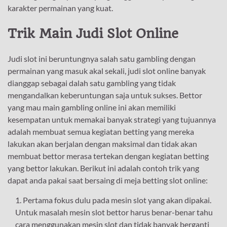
karakter permainan yang kuat.
Trik Main Judi Slot Online
Judi slot ini beruntungnya salah satu gambling dengan
permainan yang masuk akal sekali, judi slot online banyak
dianggap sebagai dalah satu gambling yang tidak
mengandalkan keberuntungan saja untuk sukses. Bettor
yang mau main gambling online ini akan memiliki
kesempatan untuk memakai banyak strategi yang tujuannya
adalah membuat semua kegiatan betting yang mereka
lakukan akan berjalan dengan maksimal dan tidak akan
membuat bettor merasa tertekan dengan kegiatan betting
yang bettor lakukan. Berikut ini adalah contoh trik yang
dapat anda pakai saat bersaing di meja betting slot online:
Pertama fokus dulu pada mesin slot yang akan dipakai.
Untuk masalah mesin slot bettor harus benar-benar tahu
cara menggunakan mesin slot dan tidak banyak berganti