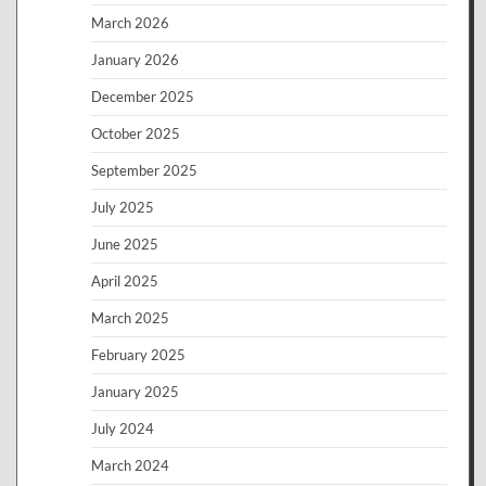
March 2026
January 2026
December 2025
October 2025
September 2025
July 2025
June 2025
April 2025
March 2025
February 2025
January 2025
July 2024
March 2024