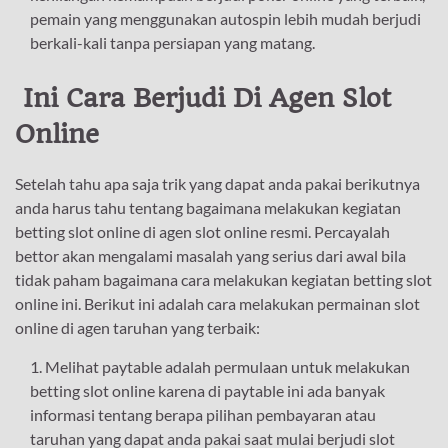
pemain yang menggunakan autospin lebih mudah berjudi
berkali-kali tanpa persiapan yang matang.
Ini Cara Berjudi Di Agen Slot
Online
Setelah tahu apa saja trik yang dapat anda pakai berikutnya
anda harus tahu tentang bagaimana melakukan kegiatan
betting slot online di agen slot online
resmi. Percayalah
bettor akan mengalami masalah yang serius dari awal bila
tidak paham bagaimana cara melakukan kegiatan betting slot
online ini. Berikut ini adalah cara melakukan permainan slot
online di agen taruhan yang terbaik:
Melihat paytable adalah permulaan untuk melakukan
betting slot online karena di paytable ini ada banyak
informasi tentang berapa pilihan pembayaran atau
taruhan yang dapat anda pakai saat mulai berjudi slot