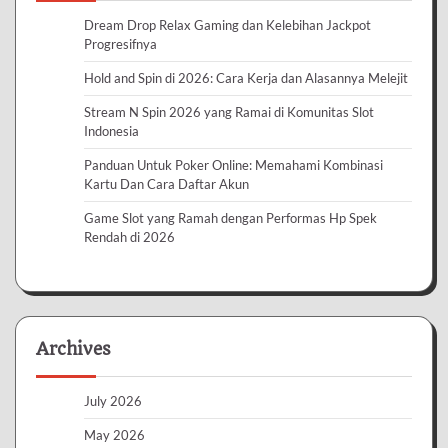
Dream Drop Relax Gaming dan Kelebihan Jackpot
Progresifnya
Hold and Spin di 2026: Cara Kerja dan Alasannya Melejit
Stream N Spin 2026 yang Ramai di Komunitas Slot
Indonesia
Panduan Untuk Poker Online: Memahami Kombinasi
Kartu Dan Cara Daftar Akun
Game Slot yang Ramah dengan Performas Hp Spek
Rendah di 2026
Archives
July 2026
May 2026