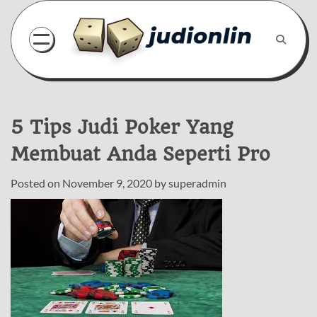
Skip
to
content
5 Tips Judi Poker Yang
Membuat Anda Seperti Pro
Posted on
November 9, 2020
by
superadmin