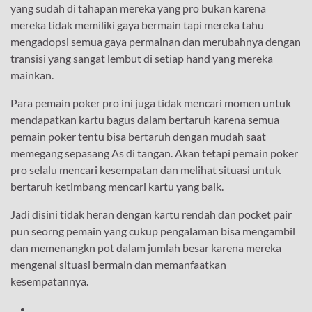
yang sudah di tahapan mereka yang pro bukan karena
mereka tidak memiliki gaya bermain tapi mereka tahu
mengadopsi semua gaya permainan dan merubahnya dengan
transisi yang sangat lembut di setiap hand yang mereka
mainkan.
Para pemain poker pro ini juga tidak mencari momen untuk
mendapatkan kartu bagus dalam bertaruh karena semua
pemain poker tentu bisa bertaruh dengan mudah saat
memegang sepasang As di tangan. Akan tetapi pemain poker
pro selalu mencari kesempatan dan melihat situasi untuk
bertaruh ketimbang mencari kartu yang baik.
Jadi disini tidak heran dengan kartu rendah dan pocket pair
pun seorng pemain yang cukup pengalaman bisa mengambil
dan memenangkn pot dalam jumlah besar karena mereka
mengenal situasi bermain dan memanfaatkan
kesempatannya.