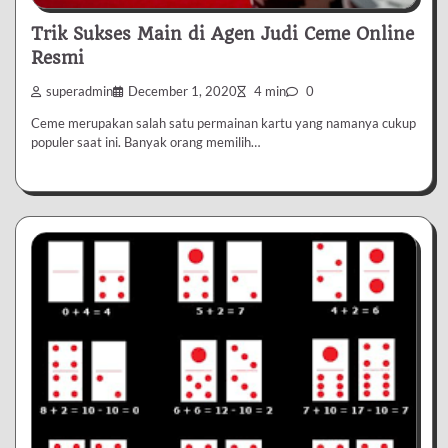
Trik Sukses Main di Agen Judi Ceme Online
Resmi
superadmin
December 1, 2020
4 min
0
Ceme merupakan salah satu permainan kartu yang namanya cukup
populer saat ini. Banyak orang memilih…