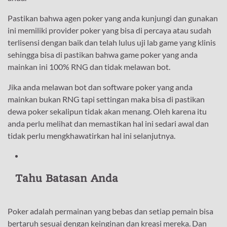
Pastikan bahwa agen poker yang anda kunjungi dan gunakan
ini memiliki provider poker yang bisa di percaya atau sudah
terlisensi dengan baik dan telah lulus uji lab game yang klinis
sehingga bisa di pastikan bahwa game poker yang anda
mainkan ini 100% RNG dan tidak melawan bot.
Jika anda melawan bot dan software poker yang anda
mainkan bukan RNG tapi settingan maka bisa di pastikan
dewa poker sekalipun tidak akan menang. Oleh karena itu
anda perlu melihat dan memastikan hal ini sedari awal dan
tidak perlu mengkhawatirkan hal ini selanjutnya.
Tahu Batasan Anda
Poker adalah permainan yang bebas dan setiap pemain bisa
bertaruh sesuai dengan keinginan dan kreasi mereka. Dan