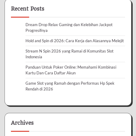
Recent Posts
Dream Drop Relax Gaming dan Kelebihan Jackpot
Progresifnya
Hold and Spin di 2026: Cara Kerja dan Alasannya Melejit
Stream N Spin 2026 yang Ramai di Komunitas Slot
Indonesia
Panduan Untuk Poker Online: Memahami Kombinasi
Kartu Dan Cara Daftar Akun
Game Slot yang Ramah dengan Performas Hp Spek
Rendah di 2026
Archives