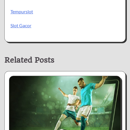
Tempurslot
Slot Gacor
Related Posts