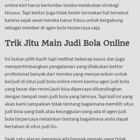
online kini harus berlomba-lomba melakukan strategi
khusus. Tapi bettor juga tidak boleh termakan hal tersebut
karena sejak awal mereka harus fokus untuk bergabung
sebagai member di agen bola terpercaya
saja.
Trik Jitu Main Judi Bola Online
Ini bukan pilih kasih tapi melihat beberap kasus dan juga
mempertimbangkan pengalaman yang dilakukan bettor
profesional banyak dari mereka yang menyarankan untuk
berjudi di situs judi bola online resmi karena agen judi bola
yang besar dan resmi jauh bisa dipercaya dibandingkan
dengan tempat main judi bola yang lainnya. Tapi kali ini yang
akan kami sampaikan tidak tentang bagaimana memilih situs
judi bola yang baik atau keunggulan yang ada di agen judi
bola terpercaya melainkan tentang bagaimana anda dapat
bertahan di situs judi itu.
Saah satu alasan mengapa ada banyak pemain yang tidak