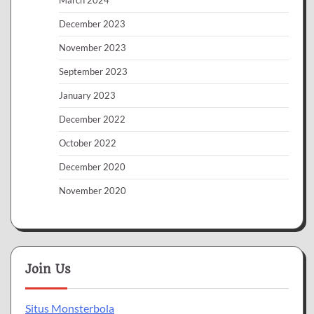
March 2024
December 2023
November 2023
September 2023
January 2023
December 2022
October 2022
December 2020
November 2020
Join Us
Situs Monsterbola