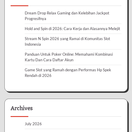
Dream Drop Relax Gaming dan Kelebihan Jackpot
Progresifnya
Hold and Spin di 2026: Cara Kerja dan Alasannya Melejit
Stream N Spin 2026 yang Ramai di Komunitas Slot
Indonesia
Panduan Untuk Poker Online: Memahami Kombinasi
Kartu Dan Cara Daftar Akun
Game Slot yang Ramah dengan Performas Hp Spek
Rendah di 2026
Archives
July 2026