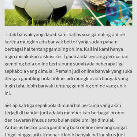
Tidak banyak yang dapat kami bahas soal gambling online
karena mungkin ada banyak bettor yang sudah paham
berbagai hal tentang gambling online. Kali ini kami hanya
ingin melakukan diskusi kecil pada anda tentang permainan
gambling bola online berhubung sudah ada beberapa liga
sepkabola yang dimulai. Pemain judi online banyak yang suka
dengan gambling bola online jadi mungkin ada banyak yang
ingin tahu lebih banyak tentang gambling online yang unik
ini.
Setiap kali liga sepakbola dimulai hal pertama yang akan
terjadi di bandar judi adalah memberikan berbagai promo
dan tawaran khusus satu bulan sebelum liga dimulai.
Antusias bettor pada gambling bola online memang sangat
tinggi hingga untuk menarik lebih banyak bettor situs judi